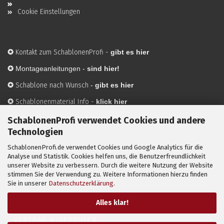
Cookie Einstellungen
✪
Kontakt zum SchablonenProfi
-
gibt es hier
✪
Montageanleitungen -
sind hier!
✪
Schablone nach Wunsch
-
gibt es hier
✪
Schablonenmaterial Info
-
klick hier
✪
Hersteller
-
hier mehr Infos
SchablonenProfi verwendet Cookies und andere
Technologien
SchablonenProfi.de verwendet Cookies und Google Analytics für die
Mit ✪ gekennzeichnete Bilder sind KI-generierte
Analyse und Statistik. Cookies helfen uns, die Benutzerfreundlichkeit
unserer Website zu verbessern. Durch die weitere Nutzung der Website
Anwendungsbeispiele zur Visualisierung der Motive.
stimmen Sie der Verwendung zu. Weitere Informationen hierzu finden
© SchablonenProfi.de
2026
Sie in unserer
Datenschutzerklärung
.
Alles klar!
VERTRAG WIDERRUFEN