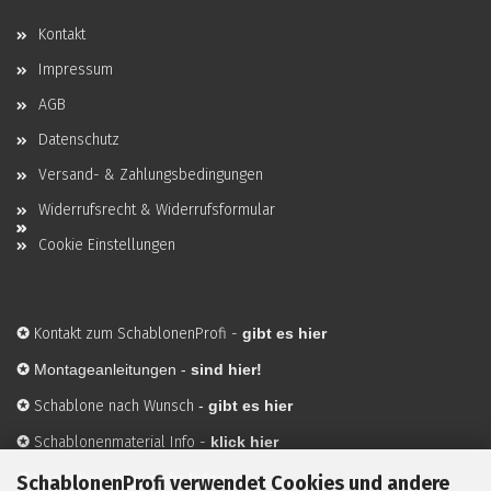
Kontakt
Impressum
AGB
Datenschutz
Versand- & Zahlungsbedingungen
Widerrufsrecht & Widerrufsformular
Cookie Einstellungen
✪
Kontakt zum SchablonenProfi
-
gibt es hier
✪
Montageanleitungen -
sind hier!
✪
Schablone nach Wunsch
-
gibt es hier
✪
Schablonenmaterial Info
-
klick hier
✪
Hersteller
-
hier mehr Infos
SchablonenProfi verwendet Cookies und andere