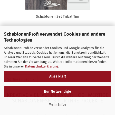
Schablonen Set Tribal Tim
SchablonenProfi verwendet Cookies und andere
ab 11,95 €
Technologien
SchablonenProfi.de verwendet Cookies und Google Analytics für die
Analyse und Statistik. Cookies helfen uns, die Benutzerfreundlichkeit
unserer Website zu verbessern. Durch die weitere Nutzung der Website
stimmen Sie der Verwendung zu. Weitere Informationen hierzu finden
Sie in unserer
Datenschutzerklärung
.
Alles klar!
Sortieren nach
Sortieren nach
Nur Notwendige
KREATIVE VIELFALT IM PAKET: HOCHWERTIGE
SCHABLONEN-SETS FÜR IHRE PROJEKTE
Mehr Infos