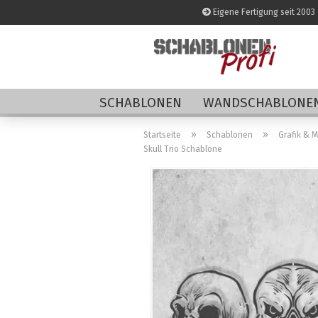
Eigene Fertigung seit 2003
SCHABLONEN
WANDSCHABLONEN
»
»
Startseite
Schablonen
Grafik & 
Skull Trio Schablone