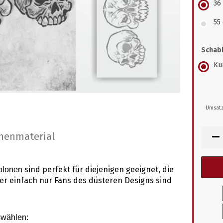
36
55
Schabl
Kun
Umsatz
nenmaterial
sind perfekt für diejenigen geeignet, die
ablonen
der einfach nur Fans des düsteren Designs sind
swählen
: