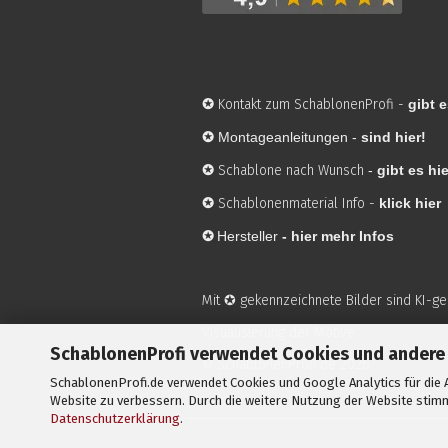
✪
Kontakt zum SchablonenProfi
-
gibt e
✪
Montageanleitungen -
sind hier!
✪
Schablone nach Wunsch
-
gibt es hie
✪
Schablonenmaterial Info
-
klick hier
✪
Hersteller
-
hier mehr Infos
Mit ✪ gekennzeichnete Bilder sind KI-g
Visualisierung der Motive.
SchablonenProfi verwendet Cookies und andere
© SchablonenProfi.de
2026
SchablonenProfi.de verwendet Cookies und Google Analytics für die A
Website zu verbessern. Durch die weitere Nutzung der Website stimm
Datenschutzerklärung
.