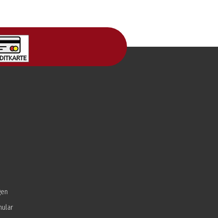
gen
mular