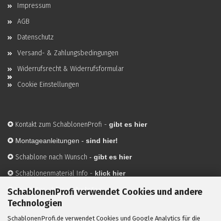
Impressum
AGB
Datenschutz
Versand- & Zahlungsbedingungen
Widerrufsrecht & Widerrufsformular
Cookie Einstellungen
✪
Kontakt zum SchablonenProfi
-
gibt es hier
✪
Montageanleitungen -
sind hier!
✪
Schablone nach Wunsch
-
gibt es hier
✪
Schablonenmaterial Info
-
klick hier
✪
Hersteller
-
hier mehr Infos
SchablonenProfi verwendet Cookies und andere
Technologien
SchablonenProfi.de verwendet Cookies und Google Analytics für die