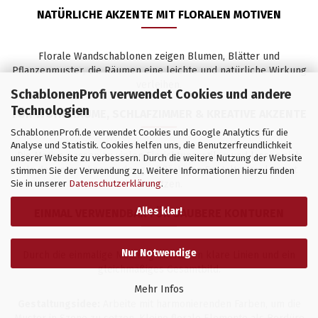
NATÜRLICHE AKZENTE MIT FLORALEN MOTIVEN
Florale Wandschablonen zeigen Blumen, Blätter und
Pflanzenmuster, die Räumen eine leichte und natürliche Wirkung
verleihen.
SchablonenProfi verwendet Cookies und andere
Technologien
FÜR WOHNRÄUME, SCHLAFZIMMER & KREATIVE AKZENTE
SchablonenProfi.de verwendet Cookies und Google Analytics für die
Analyse und Statistik. Cookies helfen uns, die Benutzerfreundlichkeit
Die Motive passen zu vielen Einrichtungsstilen und lassen sich
unserer Website zu verbessern. Durch die weitere Nutzung der Website
als dezenter Akzent oder großflächiges Gestaltungselement
stimmen Sie der Verwendung zu. Weitere Informationen hierzu finden
Sie in unserer
Datenschutzerklärung
.
einsetzen.
Alles klar!
EINMAL VERWENDBAR FÜR SAUBERE KONTUREN
Nur Notwendige
Durch die einmalige Nutzung entstehen klare Linien und ein
gleichmäßiges Gesamtbild.
Mehr Infos
Gestaltungsidee:
Arbeite mit harmonierenden Farben, um die