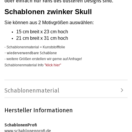
oder einfach nur Fans des düsteren Designs sind.
Schablonen zwinker Skull
Sie können aus 2 Motivgrößen auswählen
:
15 cm breit x 23 cm hoch
21 cm breit x 31 cm hoch
- Schablonenmaterial = Kunststofffolie
- wiederverwendbare Schablone
- weitere Größen erstellen wir gerne auf Anfrage!
Schablonenmaterial Info
"klick hier
"
Schablonenmaterial
Hersteller Informationen
SchablonenProfi
www.schablonenprofi.de