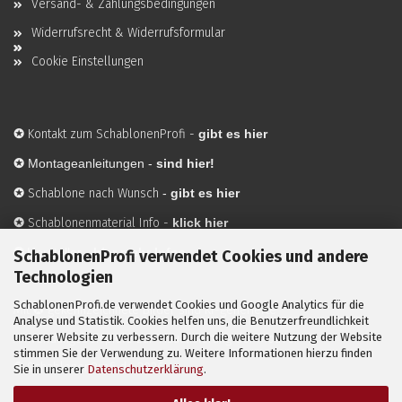
Versand- & Zahlungsbedingungen
Widerrufsrecht & Widerrufsformular
Cookie Einstellungen
✪
Kontakt zum SchablonenProfi
-
gibt es hier
✪
Montageanleitungen -
sind hier!
✪
Schablone nach Wunsch
-
gibt es hier
✪
Schablonenmaterial Info
-
klick hier
✪
Hersteller
-
hier mehr Infos
SchablonenProfi verwendet Cookies und andere
Technologien
SchablonenProfi.de verwendet Cookies und Google Analytics für die
Mit ✪ gekennzeichnete Bilder sind KI-generierte
Analyse und Statistik. Cookies helfen uns, die Benutzerfreundlichkeit
unserer Website zu verbessern. Durch die weitere Nutzung der Website
Anwendungsbeispiele zur Visualisierung der Motive.
stimmen Sie der Verwendung zu. Weitere Informationen hierzu finden
© SchablonenProfi.de
2026
Sie in unserer
Datenschutzerklärung
.