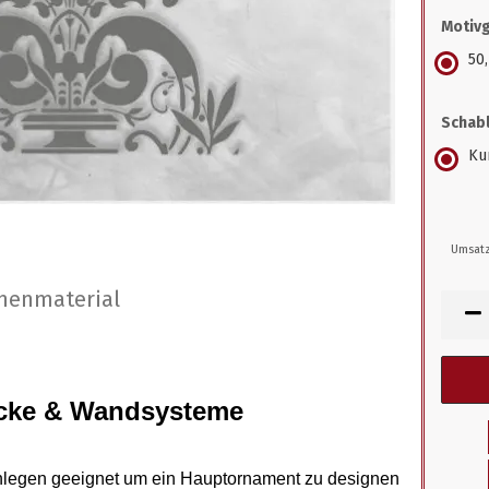
Motiv
50
Schabl
Kun
Umsatz
nenmaterial
ecke & Wandsysteme
nlegen geeignet um ein Hauptornament zu designen