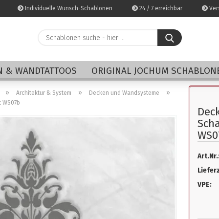
Individuelle Wunsch-Schablonen
24 / 7 erreichbar
Vers
Schablonen
suche
-
E-Mai
hier
 & WANDTATTOOS
ORIGINAL JOCHUM SCHABLON
...
Pass
»
»
»
Architektur & System
Decken und Wandsysteme
t WS07b
Dec
Sch
WS0
Konto 
Art.Nr.
Passwo
Lieferz
VPE: