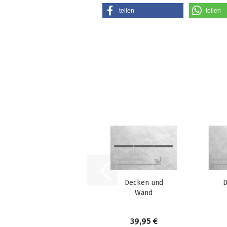
teilen
teilen
Decken und
D
Wand
Schablone
DWS03b
39,95 €