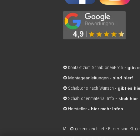
✪
Kontakt zum SchablonenProfi
-
gibt e
✪
Montageanleitungen -
sind hier!
✪
Schablone nach Wunsch
-
gibt es hie
✪
Schablonenmaterial Info
-
klick hier
✪
Hersteller
-
hier mehr Infos
Mit ✪ gekennzeichnete Bilder sind KI-g
Visualisierung der Motive.