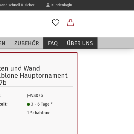
and schnell & sicher
Kundenlogin
l
EN
ZUBEHÖR
FAQ
ÜBER UNS
wort
ken und Wand
ablone Hauptornament
7b
erstellen
:
J-WS07b
rt vergessen?
eit:
3 - 6 Tage *
1 Schablone