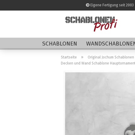
Eigene Fertigung seit 2003
SCHABLONEN
WANDSCHABLONEN
»
Startseite
Original Jochum Schablonen
Decken und Wand Schablone Hauptornamen