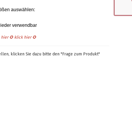
rößen auswählen
:
 wieder verwendbar
s hier ✪
klick hier
✪
len, klicken Sie dazu bitte den "Frage zum Produkt"