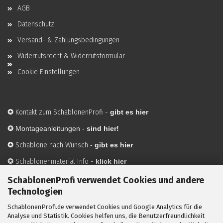
AGB
Datenschutz
Versand- & Zahlungsbedingungen
Widerrufsrecht & Widerrufsformular
Cookie Einstellungen
✪
Kontakt zum SchablonenProfi
-
gibt es hier
✪
Montageanleitungen -
sind hier!
✪
Schablone nach Wunsch
-
gibt es hier
✪
Schablonenmaterial Info
-
klick hier
✪
Hersteller
-
hier mehr Infos
SchablonenProfi verwendet Cookies und andere
Technologien
SchablonenProfi.de verwendet Cookies und Google Analytics für die
Mit ✪ gekennzeichnete Bilder sind KI-generierte
Analyse und Statistik. Cookies helfen uns, die Benutzerfreundlichkeit