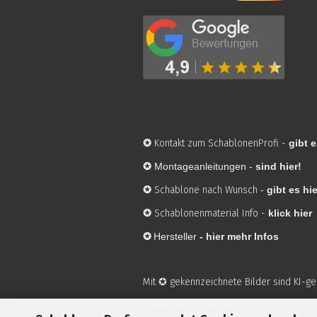
✪
Kontakt zum SchablonenProfi
-
gibt e
✪
Montageanleitungen -
sind hier!
✪
Schablone nach Wunsch
-
gibt es hie
✪
Schablonenmaterial Info
-
klick hier
✪
Hersteller
-
hier mehr Infos
Mit ✪ gekennzeichnete Bilder sind KI-g
Visualisierung der Motive.