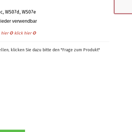
7c, WS07d, WS07e
 wieder verwendbar
s hier ✪
klick hier
✪
len, klicken Sie dazu bitte den "Frage zum Produkt"