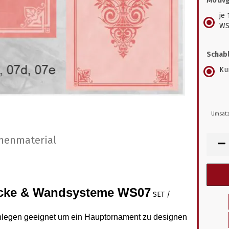
Motiv
je
WS
Schabl
Kun
Umsatz
nenmaterial
ecke & Wandsysteme WS07
SET /
nlegen geeignet um ein Hauptornament zu designen