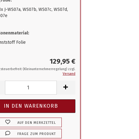
größe:
 1x J-WS07a, WS07b, WS07c, WS07d,
07e
onenmaterial:
ststoff Folie
129,95 €
steuerbefreit (Kleinunternehmerregelung) zzgl.
Versand
AUF DEN MERKZETTEL
FRAGE ZUM PRODUKT