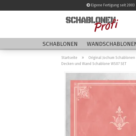
Eigene Fertigung seit 2003
SCHABLONEN
WANDSCHABLONEN
»
Startseite
Original Jochum Schablonen
Decken und Wand Schablone WS07 SET