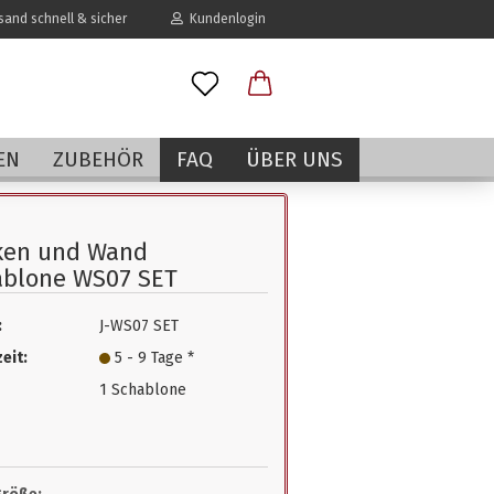
and schnell & sicher
Kundenlogin
l
EN
ZUBEHÖR
FAQ
ÜBER UNS
wort
ken und Wand
ablone WS07 SET
:
J-WS07 SET
erstellen
eit:
5 - 9 Tage *
rt vergessen?
1 Schablone