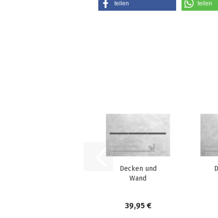
teilen
teilen
Decken und
D
Wand
Schablone
DWS03b
39,95 €