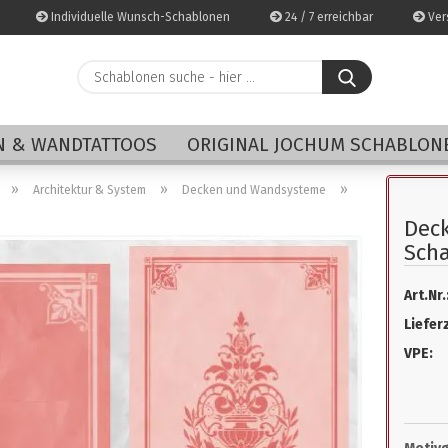
Individuelle Wunsch-Schablonen
24 / 7 erreichbar
Vers
Schablonen
suche
-
E-Mai
hier
 & WANDTATTOOS
ORIGINAL JOCHUM SCHABLON
...
Pass
»
»
»
Architektur & System
Decken und Wandsysteme
Dec
Sch
Art.Nr.
Konto 
Lieferz
Passwo
VPE: