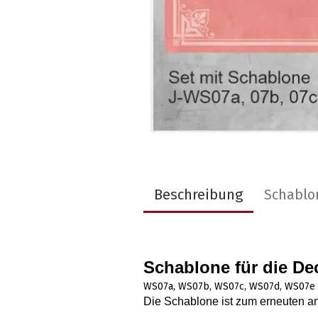
Beschreibung
Schablo
Schablone für die D
WS07a, WS07b, WS07c, WS07d, WS07e
Die Schablone ist zum erneuten a