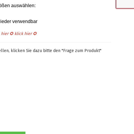
rößen auswählen
:
 wieder verwendbar
s hier ✪
klick hier
✪
len, klicken Sie dazu bitte den "Frage zum Produkt"