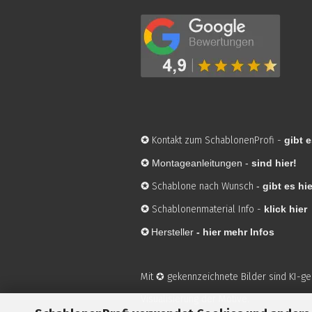
✪
Kontakt zum SchablonenProfi
-
gibt e
✪
Montageanleitungen -
sind hier!
✪
Schablone nach Wunsch
-
gibt es hie
✪
Schablonenmaterial Info
-
klick hier
✪
Hersteller
-
hier mehr Infos
Mit ✪ gekennzeichnete Bilder sind KI-g
Visualisierung der Motive.