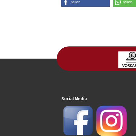
teilen
teilen
Social Media