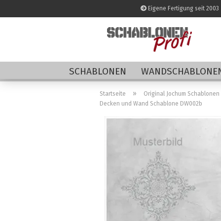
Eigene Fertigung seit 2003
SCHABLONEN
WANDSCHABLONEN
»
Startseite
Original Jochum Schablonen
Decken und Wand Schablone DW002b