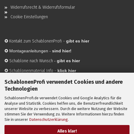
Widerrufsrecht & Widerrufsformular
Cookie Einstellungen
✪
Kontakt zum SchablonenProfi
-
gibt es hier
✪
Montageanleitungen -
sind hier!
✪
Schablone nach Wunsch
-
gibt es hier
✪
Schablonenmaterial Info
-
klick hier
✪
Hersteller
-
hier mehr Infos
SchablonenProfi verwendet Cookies und andere
Technologien
SchablonenProfi.de verwendet Cookies und Google Analytics für die
Mit ✪ gekennzeichnete Bilder sind KI-generierte
Analyse und Statistik. Cookies helfen uns, die Benutzerfreundlichkeit
unserer Website zu verbessern. Durch die weitere Nutzung der Website
Anwendungsbeispiele zur Visualisierung der Motive.
stimmen Sie der Verwendung zu. Weitere Informationen hierzu finden
© SchablonenProfi.de
2026
Sie in unserer
Datenschutzerklärung
.
Alles klar!