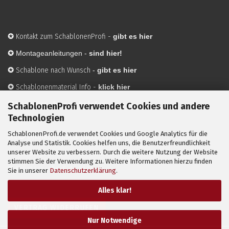
✪
Kontakt zum SchablonenProfi
-
gibt es hier
✪
Montageanleitungen -
sind hier!
✪
Schablone nach Wunsch
-
gibt es hier
✪
Schablonenmaterial Info
-
klick hier
✪
Hersteller
-
hier mehr Infos
SchablonenProfi verwendet Cookies und andere
Technologien
SchablonenProfi.de verwendet Cookies und Google Analytics für die
Mit ✪ gekennzeichnete Bilder sind KI-generierte
Analyse und Statistik. Cookies helfen uns, die Benutzerfreundlichkeit
unserer Website zu verbessern. Durch die weitere Nutzung der Website
Anwendungsbeispiele zur Visualisierung der Motive.
stimmen Sie der Verwendung zu. Weitere Informationen hierzu finden
© SchablonenProfi.de
2026
Sie in unserer
Datenschutzerklärung
.
Alles klar!
VERTRAG WIDERRUFEN
Nur Notwendige