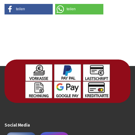
teilen
teilen
Social Media