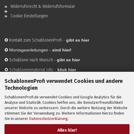
Widerrufsrecht & Widerrufsformular
Cookie Einstellungen
✪
Kontakt zum SchablonenProfi
-
gibt es hier
✪
Montageanleitungen -
sind hier!
✪
Schablone nach Wunsch
-
gibt es hier
✪
Schablonenmaterial Info
-
klick hier
✪
Hersteller
-
hier mehr Infos
SchablonenProfi verwendet Cookies und andere
Technologien
SchablonenProfi.de verwendet Cookies und Google Analytics für die
Mit ✪ gekennzeichnete Bilder sind KI-generierte
Analyse und Statistik. Cookies helfen uns, die Benutzerfreundlichkeit
unserer Website zu verbessern. Durch die weitere Nutzung der Website
Anwendungsbeispiele zur Visualisierung der Motive.
stimmen Sie der Verwendung zu. Weitere Informationen hierzu finden
© SchablonenProfi.de
2026
Sie in unserer
Datenschutzerklärung
.
Alles klar!