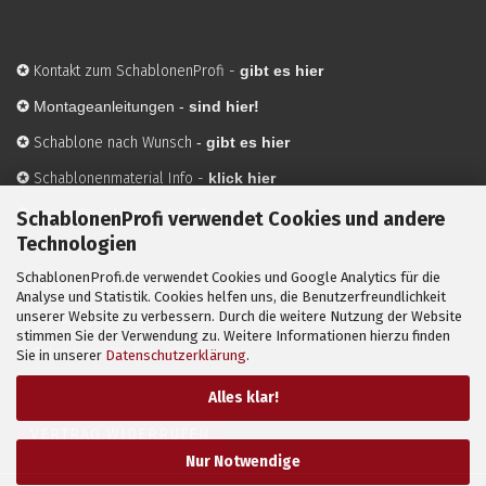
✪
Kontakt zum SchablonenProfi
-
gibt es hier
✪
Montageanleitungen -
sind hier!
✪
Schablone nach Wunsch
-
gibt es hier
✪
Schablonenmaterial Info
-
klick hier
✪
Hersteller
-
hier mehr Infos
SchablonenProfi verwendet Cookies und andere
Technologien
SchablonenProfi.de verwendet Cookies und Google Analytics für die
Mit ✪ gekennzeichnete Bilder sind KI-generierte
Analyse und Statistik. Cookies helfen uns, die Benutzerfreundlichkeit
unserer Website zu verbessern. Durch die weitere Nutzung der Website
Anwendungsbeispiele zur Visualisierung der Motive.
stimmen Sie der Verwendung zu. Weitere Informationen hierzu finden
© SchablonenProfi.de
2026
Sie in unserer
Datenschutzerklärung
.
Alles klar!
VERTRAG WIDERRUFEN
Nur Notwendige