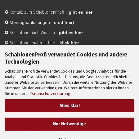
✪
Kontakt zum SchablonenProfi
-
gibt es hier
✪
Montageanleitungen -
sind hier!
✪
Schablone nach Wunsch
-
gibt es hier
✪
Schablonenmaterial Info
-
klick hier
✪
Hersteller
-
hier mehr Infos
SchablonenProfi verwendet Cookies und andere
Technologien
SchablonenProfi.de verwendet Cookies und Google Analytics für die
Mit ✪ gekennzeichnete Bilder sind KI-generierte
Analyse und Statistik. Cookies helfen uns, die Benutzerfreundlichkeit
unserer Website zu verbessern. Durch die weitere Nutzung der Website
Anwendungsbeispiele zur Visualisierung der Motive.
stimmen Sie der Verwendung zu. Weitere Informationen hierzu finden
© SchablonenProfi.de
2026
Sie in unserer
Datenschutzerklärung
.
Alles klar!
VERTRAG WIDERRUFEN
Nur Notwendige
Webshop erstellen
mit Gambio.de © 2026