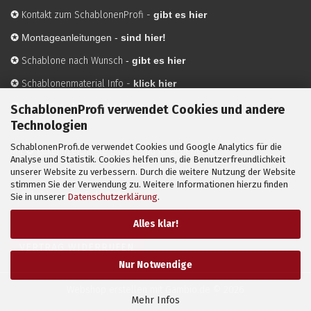
✪
Kontakt zum SchablonenProfi
-
gibt es hier
✪
Montageanleitungen -
sind hier!
✪
Schablone nach Wunsch
-
gibt es hier
✪
Schablonenmaterial Info
-
klick hier
✪
Hersteller
-
hier mehr Infos
SchablonenProfi verwendet Cookies und andere
Technologien
SchablonenProfi.de verwendet Cookies und Google Analytics für die
Mit ✪ gekennzeichnete Bilder sind KI-generierte
Analyse und Statistik. Cookies helfen uns, die Benutzerfreundlichkeit
unserer Website zu verbessern. Durch die weitere Nutzung der Website
Anwendungsbeispiele zur Visualisierung der Motive.
stimmen Sie der Verwendung zu. Weitere Informationen hierzu finden
© SchablonenProfi.de
2026
Sie in unserer
Datenschutzerklärung
.
Alles klar!
VERTRAG WIDERRUFEN
Nur Notwendige
Webshop erstellen
mit Gambio.de © 2026
Mehr Infos