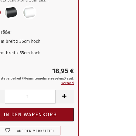
als Schablone zum ausmalen
größe:
cm breit x 36cm hoch
cm breit x 55cm hoch
18,95 €
steuerbefreit (Kleinunternehmerregelung) zzgl.
Versand
AUF DEN MERKZETTEL