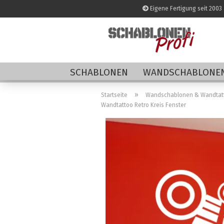
Eigene Fertigung seit 2003
SCHABLONEN
WANDSCHABLONEN
»
Startseite
Wandschablonen & Wandtat
Wandtattoo Retro Kreis Fenster