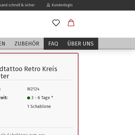
and schnell & sicher
Kundenlogin
l
EN
ZUBEHÖR
FAQ
ÜBER UNS
wort
tattoo Retro Kreis
ter
:
W2124
erstellen
eit:
3 - 6 Tage *
rt vergessen?
1 Schablone