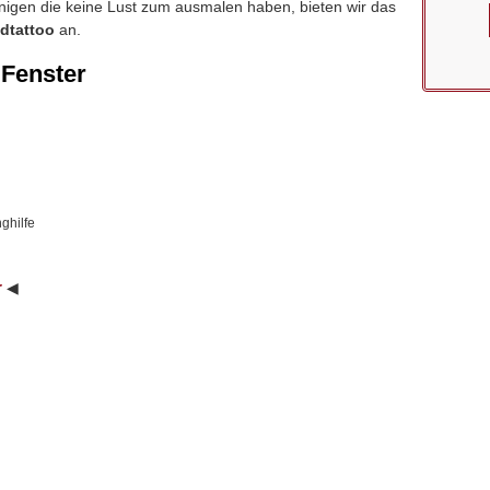
enigen die keine Lust zum ausmalen haben, bieten wir das
dtattoo
an.
 Fenster
ghilfe
r
◀