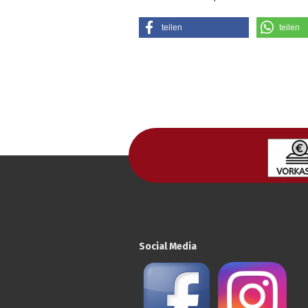
teilen
teilen
Social Media