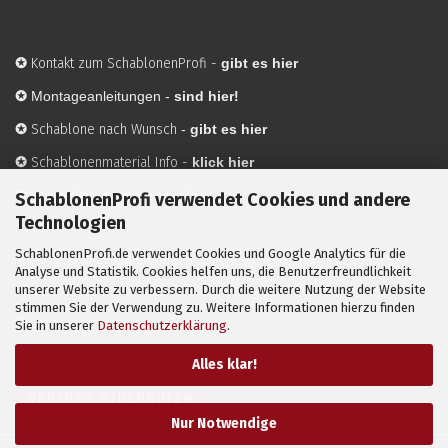
✪
Kontakt zum SchablonenProfi
-
gibt es hier
✪
Montageanleitungen -
sind hier!
✪
Schablone nach Wunsch
-
gibt es hier
✪
Schablonenmaterial Info
-
klick hier
✪
Hersteller
-
hier mehr Infos
SchablonenProfi verwendet Cookies und andere
Technologien
SchablonenProfi.de verwendet Cookies und Google Analytics für die
Mit ✪ gekennzeichnete Bilder sind KI-generierte
Analyse und Statistik. Cookies helfen uns, die Benutzerfreundlichkeit
unserer Website zu verbessern. Durch die weitere Nutzung der Website
Anwendungsbeispiele zur Visualisierung der Motive.
stimmen Sie der Verwendung zu. Weitere Informationen hierzu finden
© SchablonenProfi.de
2026
Sie in unserer
Datenschutzerklärung
.
Alles klar!
VERTRAG WIDERRUFEN
Nur Notwendige