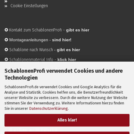
Cookie Einstellungen
✪
Kontakt zum SchablonenProfi
-
gibt es hier
✪
Montageanleitungen -
sind hier!
✪
Schablone nach Wunsch
-
gibt es hier
✪
Schablonenmaterial Info
-
klick hier
✪
Hersteller
-
hier mehr Infos
SchablonenProfi verwendet Cookies und andere
Technologien
SchablonenProfi.de verwendet Cookies und Google Analytics für die
Mit ✪ gekennzeichnete Bilder sind KI-generierte
Analyse und Statistik. Cookies helfen uns, die Benutzerfreundlichkeit
unserer Website zu verbessern. Durch die weitere Nutzung der Website
Anwendungsbeispiele zur Visualisierung der Motive.
stimmen Sie der Verwendung zu. Weitere Informationen hierzu finden
© SchablonenProfi.de
2026
Sie in unserer
Datenschutzerklärung
.
Alles klar!
VERTRAG WIDERRUFEN