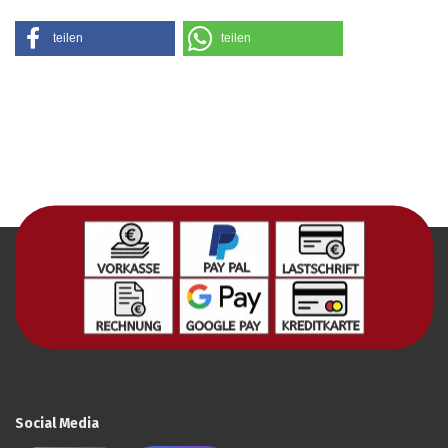
teilen
teilen
Social Media