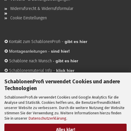
Widerrufsrecht & Widerrufsformular
Cookie Einstellungen
✪
Kontakt zum SchablonenProfi
-
gibt es hier
✪
Montageanleitungen -
sind hier!
✪
Schablone nach Wunsch
-
gibt es hier
✪
Schablonenmaterial Info
-
klick hier
✪
Hersteller
-
hier mehr Infos
SchablonenProfi verwendet Cookies und andere
Technologien
SchablonenProfi.de verwendet Cookies und Google Analytics für die
Mit ✪ gekennzeichnete Bilder sind KI-generierte
Analyse und Statistik. Cookies helfen uns, die Benutzerfreundlichkeit
unserer Website zu verbessern. Durch die weitere Nutzung der Website
Anwendungsbeispiele zur Visualisierung der Motive.
stimmen Sie der Verwendung zu. Weitere Informationen hierzu finden
© SchablonenProfi.de
2026
Sie in unserer
Datenschutzerklärung
.
Alles klar!