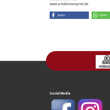
www.schablonenprofi.de
teilen
teilen
Social Media