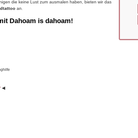
enigen die keine Lust zum ausmalen haben, bieten wir das
dtattoo
an.
mit Dahoam is dahoam!
ghilfe
r
◀