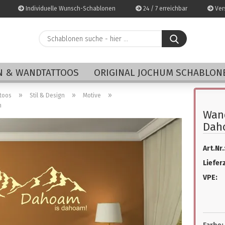
Individuelle Wunsch-Schablonen
24 / 7 erreichbar
Vers
Schablonen
suche
-
E-Mai
hier
 & WANDTATTOOS
ORIGINAL JOCHUM SCHABLON
...
Pass
»
»
»
toos
Stil & Design
Motive
m
Wan
Dah
Art.Nr.
Konto 
Lieferz
Passwo
VPE: