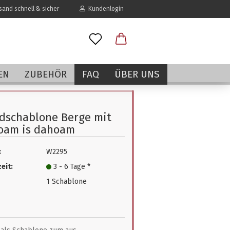
and schnell & sicher
Kundenlogin
l
EN
ZUBEHÖR
FAQ
ÜBER UNS
wort
dschablone Berge mit
oam is dahoam
:
W2295
erstellen
eit:
3 - 6 Tage *
rt vergessen?
1 Schablone