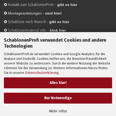
✪
Kontakt zum SchablonenProfi
-
gibt es hier
✪
Montageanleitungen -
sind hier!
✪
Schablone nach Wunsch
-
gibt es hier
✪
Schablonenmaterial Info
-
klick hier
✪
Hersteller
-
hier mehr Infos
SchablonenProfi verwendet Cookies und andere
Technologien
SchablonenProfi.de verwendet Cookies und Google Analytics für die
Mit ✪ gekennzeichnete Bilder sind KI-generierte
Analyse und Statistik. Cookies helfen uns, die Benutzerfreundlichkeit
unserer Website zu verbessern. Durch die weitere Nutzung der Website
Anwendungsbeispiele zur Visualisierung der Motive.
stimmen Sie der Verwendung zu. Weitere Informationen hierzu finden
© SchablonenProfi.de
2026
Sie in unserer
Datenschutzerklärung
.
Alles klar!
VERTRAG WIDERRUFEN
Nur Notwendige
Webshop erstellen
mit Gambio.de © 2026
Mehr Infos