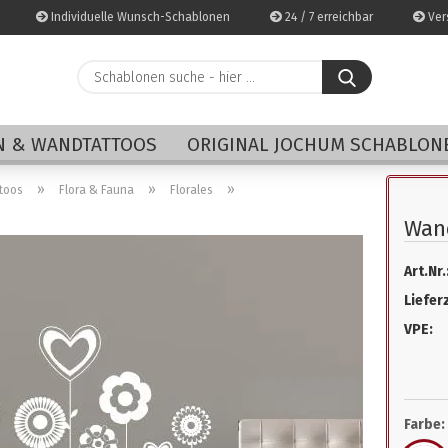
Individuelle Wunsch-Schablonen
24 / 7 erreichbar
Vers
Schablonen
suche
-
E-Mai
hier
 & WANDTATTOOS
ORIGINAL JOCHUM SCHABLON
...
Pass
»
»
»
toos
Flora & Fauna
Florales
Wan
Art.Nr.
Konto 
Lieferz
Passwo
VPE:
Farbe: