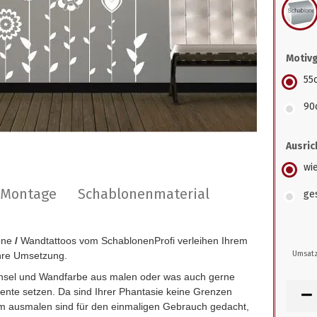
Motiv
55
90
Ausric
wi
r Montage
Schablonenmaterial
ge
one
/
Wandtattoos vom SchablonenProfi verleihen Ihrem
Umsatz
hre Umsetzung.
insel und Wandfarbe aus malen oder was auch gerne
zente setzen. Da sind Ihrer Phantasie keine Grenzen
 ausmalen sind für den einmaligen Gebrauch gedacht,