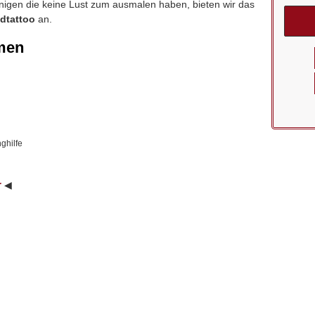
enigen die keine Lust zum ausmalen haben, bieten wir das
dtattoo
an.
men
ghilfe
r
◀