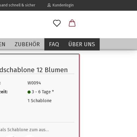
and schnell & sicher
Kundenlogin
l
EN
ZUBEHÖR
FAQ
ÜBER UNS
wort
dschablone 12 Blumen
:
W0094
erstellen
eit:
3 - 6 Tage *
rt vergessen?
1 Schablone
als Schablone zum ausmalen