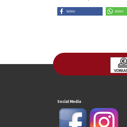
teilen
teilen
Social Media