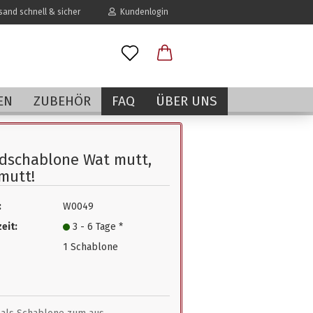
and schnell & sicher
Kundenlogin
l
EN
ZUBEHÖR
FAQ
ÜBER UNS
wort
dschablone Wat mutt,
mutt!
:
W0049
erstellen
eit:
3 - 6 Tage *
rt vergessen?
1 Schablone