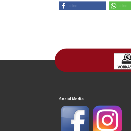
teilen
teilen
Social Media