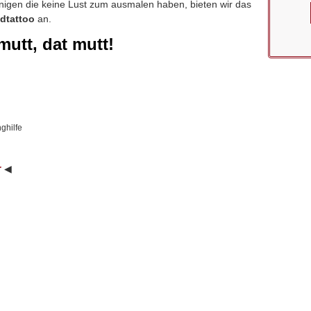
enigen die keine Lust zum ausmalen haben, bieten wir das
dtattoo
an.
mutt, dat mutt!
ghilfe
r
◀