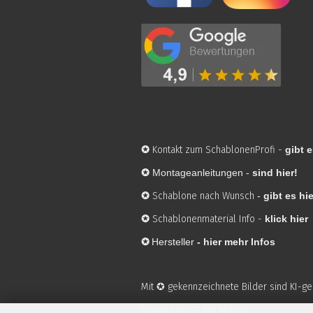
✪
Kontakt zum SchablonenProfi
-
gibt e
✪
Montageanleitungen -
sind hier!
✪
Schablone nach Wunsch
-
gibt es hie
✪
Schablonenmaterial Info
-
klick hier
✪
Hersteller
-
hier mehr Infos
Mit ✪ gekennzeichnete Bilder sind KI-g
Visualisierung der Motive.