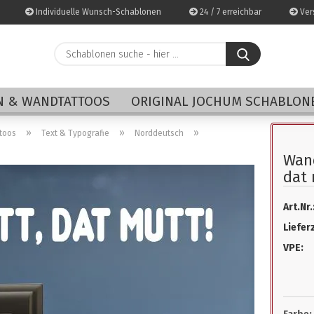
Individuelle Wunsch-Schablonen
24 / 7 erreichbar
Vers
Schablonen
suche
-
E-Mai
hier
 & WANDTATTOOS
ORIGINAL JOCHUM SCHABLON
...
Pass
»
»
»
toos
Text & Typografie
Norddeutsch
Wan
dat 
Art.Nr.
Konto 
Lieferz
Passwo
VPE: