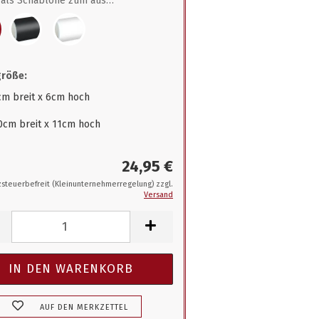
als Schablone zum ausmalen
größe:
cm breit x 6cm hoch
0cm breit x 11cm hoch
24,95 €
steuerbefreit (Kleinunternehmerregelung) zzgl.
Versand
AUF DEN MERKZETTEL