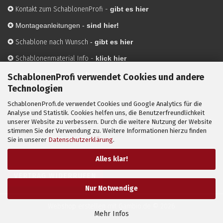
✪
Kontakt zum SchablonenProfi
-
gibt es hier
✪
Montageanleitungen -
sind hier!
✪
Schablone nach Wunsch
-
gibt es hier
✪
Schablonenmaterial Info
-
klick hier
✪
Hersteller
-
hier mehr Infos
SchablonenProfi verwendet Cookies und andere
Technologien
SchablonenProfi.de verwendet Cookies und Google Analytics für die
Mit ✪ gekennzeichnete Bilder sind KI-generierte
Analyse und Statistik. Cookies helfen uns, die Benutzerfreundlichkeit
unserer Website zu verbessern. Durch die weitere Nutzung der Website
Anwendungsbeispiele zur Visualisierung der Motive.
stimmen Sie der Verwendung zu. Weitere Informationen hierzu finden
© SchablonenProfi.de
2026
Sie in unserer
Datenschutzerklärung
.
Alles klar!
VERTRAG WIDERRUFEN
Nur Notwendige
Webshop erstellen
mit Gambio.de © 2026
Mehr Infos