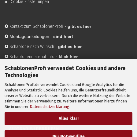
Cookie Einstellungen
✪
Kontakt zum SchablonenProfi
-
gibt es hier
✪
Montageanleitungen -
sind hier!
✪
Schablone nach Wunsch
-
gibt es hier
✪
Schablonenmaterial Info
-
klick hier
✪
Hersteller
-
hier mehr Infos
SchablonenProfi verwendet Cookies und andere
Technologien
SchablonenProfi.de verwendet Cookies und Google Analytics für die
Mit ✪ gekennzeichnete Bilder sind KI-generierte
Analyse und Statistik. Cookies helfen uns, die Benutzerfreundlichkeit
unserer Website zu verbessern. Durch die weitere Nutzung der Website
Anwendungsbeispiele zur Visualisierung der Motive.
stimmen Sie der Verwendung zu. Weitere Informationen hierzu finden
© SchablonenProfi.de
2026
Sie in unserer
Datenschutzerklärung
.
Alles klar!
VERTRAG WIDERRUFEN
Nur Notwendige