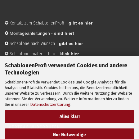
✪
Kontakt zum SchablonenProfi
-
gibt es hier
✪
Montageanleitungen -
sind hier!
✪
Schablone nach Wunsch
-
gibt es hier
✪
Schablonenmaterial Info
-
klick hier
✪
Hersteller
-
hier mehr Infos
SchablonenProfi verwendet Cookies und andere
Technologien
SchablonenProfi.de verwendet Cookies und Google Analytics für die
Mit ✪ gekennzeichnete Bilder sind KI-generierte
Analyse und Statistik. Cookies helfen uns, die Benutzerfreundlichkeit
unserer Website zu verbessern. Durch die weitere Nutzung der Website
Anwendungsbeispiele zur Visualisierung der Motive.
stimmen Sie der Verwendung zu. Weitere Informationen hierzu finden
© SchablonenProfi.de
2026
Sie in unserer
Datenschutzerklärung
.
Alles klar!
VERTRAG WIDERRUFEN
Nur Notwendige