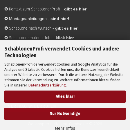
✪
Kontakt zum SchablonenProfi
-
gibt es hier
✪
Montageanleitungen -
sind hier!
✪
Schablone nach Wunsch
-
gibt es hier
✪
Schablonenmaterial Info
-
klick hier
✪
Hersteller
-
hier mehr Infos
SchablonenProfi verwendet Cookies und andere
Technologien
SchablonenProfi.de verwendet Cookies und Google Analytics für die
Mit ✪ gekennzeichnete Bilder sind KI-generierte
Analyse und Statistik. Cookies helfen uns, die Benutzerfreundlichkeit
unserer Website zu verbessern. Durch die weitere Nutzung der Website
Anwendungsbeispiele zur Visualisierung der Motive.
stimmen Sie der Verwendung zu. Weitere Informationen hierzu finden
© SchablonenProfi.de
2026
Sie in unserer
Datenschutzerklärung
.
Alles klar!
VERTRAG WIDERRUFEN
Nur Notwendige
Webshop erstellen
mit Gambio.de © 2026
Mehr Infos