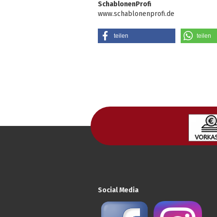
SchablonenProfi
www.schablonenprofi.de
teilen
teilen
Social Media