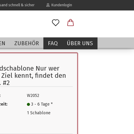
and schnell & sicher
Kundenlogin
l
EN
ZUBEHÖR
FAQ
ÜBER UNS
wort
dschablone Nur wer
 Ziel kennt, findet den
 #2
erstellen
:
W2052
rt vergessen?
eit:
3 - 6 Tage *
1 Schablone