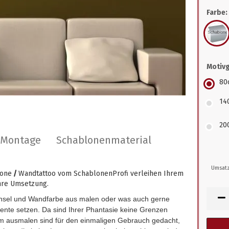
Farbe:
Motiv
80
14
20
r Montage
Schablonenmaterial
Umsatz
lone
/
Wandtattoo vom SchablonenProfi verleihen Ihrem
hre Umsetzung.
insel und Wandfarbe aus malen oder was auch gerne
zente setzen. Da sind Ihrer Phantasie keine Grenzen
 ausmalen sind für den einmaligen Gebrauch gedacht,