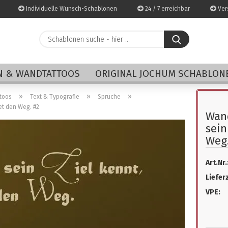
Individuelle Wunsch-Schablonen
24 / 7 erreichbar
Vers
Schablonen
suche
-
E-Mai
hier
 & WANDTATTOOS
ORIGINAL JOCHUM SCHABLON
...
Pass
»
»
»
toos
Text & Typografie
Sprüche
et den Weg. #2
Wan
sein
Weg.
Konto 
Art.Nr.
Passwo
Lieferz
VPE: