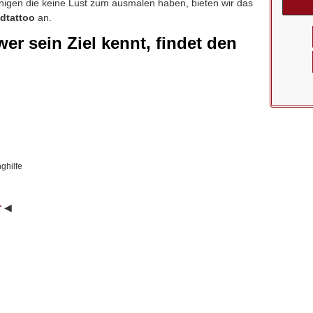
enigen die keine Lust zum ausmalen haben, bieten wir das
dtattoo
an.
wer sein Ziel kennt, findet den
ghilfe
r
◀