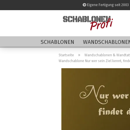
Eigene Fertigung seit 2003
SCHABLONEN
WANDSCHABLONEN
»
Startseite
Wandschablonen & Wandtat
Wandschablone Nur wer sein Ziel kennt, find