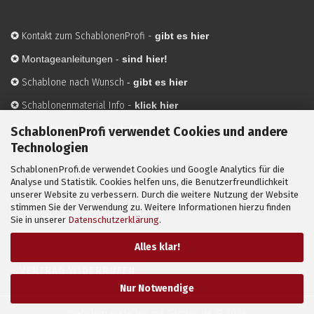
✪
Kontakt zum SchablonenProfi
-
gibt es hier
✪
Montageanleitungen -
sind hier!
✪
Schablone nach Wunsch
-
gibt es hier
✪
Schablonenmaterial Info
-
klick hier
✪
Hersteller
-
hier mehr Infos
SchablonenProfi verwendet Cookies und andere
Technologien
SchablonenProfi.de verwendet Cookies und Google Analytics für die
Mit ✪ gekennzeichnete Bilder sind KI-generierte
Analyse und Statistik. Cookies helfen uns, die Benutzerfreundlichkeit
unserer Website zu verbessern. Durch die weitere Nutzung der Website
Anwendungsbeispiele zur Visualisierung der Motive.
stimmen Sie der Verwendung zu. Weitere Informationen hierzu finden
© SchablonenProfi.de
2026
Sie in unserer
Datenschutzerklärung
.
Alles klar!
VERTRAG WIDERRUFEN
Nur Notwendige
Webshop erstellen
mit Gambio.de © 2026