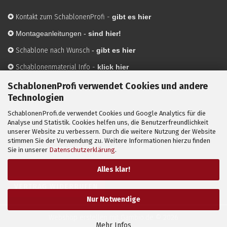
✪
Kontakt zum SchablonenProfi
-
gibt es hier
✪
Montageanleitungen -
sind hier!
✪
Schablone nach Wunsch
-
gibt es hier
✪
Schablonenmaterial Info
-
klick hier
✪
Hersteller
-
hier mehr Infos
SchablonenProfi verwendet Cookies und andere
Technologien
SchablonenProfi.de verwendet Cookies und Google Analytics für die
Mit ✪ gekennzeichnete Bilder sind KI-generierte
Analyse und Statistik. Cookies helfen uns, die Benutzerfreundlichkeit
unserer Website zu verbessern. Durch die weitere Nutzung der Website
Anwendungsbeispiele zur Visualisierung der Motive.
stimmen Sie der Verwendung zu. Weitere Informationen hierzu finden
© SchablonenProfi.de
2026
Sie in unserer
Datenschutzerklärung
.
Alles klar!
VERTRAG WIDERRUFEN
Nur Notwendige
Webshop erstellen
mit Gambio.de © 2026
Mehr Infos