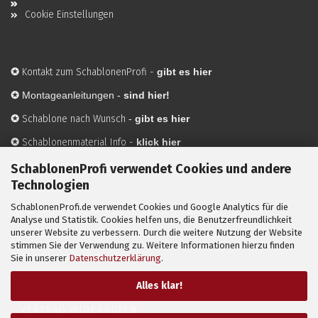
Cookie Einstellungen
✪
Kontakt zum SchablonenProfi
-
gibt es hier
✪
Montageanleitungen -
sind hier!
✪
Schablone nach Wunsch
-
gibt es hier
✪
Schablonenmaterial Info
-
klick hier
✪
Hersteller
-
hier mehr Infos
SchablonenProfi verwendet Cookies und andere
Technologien
SchablonenProfi.de verwendet Cookies und Google Analytics für die
Mit ✪ gekennzeichnete Bilder sind KI-generierte
Analyse und Statistik. Cookies helfen uns, die Benutzerfreundlichkeit
unserer Website zu verbessern. Durch die weitere Nutzung der Website
Anwendungsbeispiele zur Visualisierung der Motive.
stimmen Sie der Verwendung zu. Weitere Informationen hierzu finden
© SchablonenProfi.de
2026
Sie in unserer
Datenschutzerklärung
.
Alles klar!
VERTRAG WIDERRUFEN