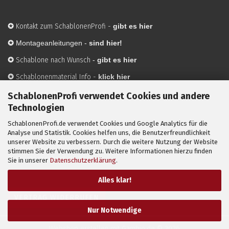
✪
Kontakt zum SchablonenProfi
-
gibt es hier
✪
Montageanleitungen -
sind hier!
✪
Schablone nach Wunsch
-
gibt es hier
✪
Schablonenmaterial Info
-
klick hier
✪
Hersteller
-
hier mehr Infos
SchablonenProfi verwendet Cookies und andere
Technologien
SchablonenProfi.de verwendet Cookies und Google Analytics für die
Mit ✪ gekennzeichnete Bilder sind KI-generierte
Analyse und Statistik. Cookies helfen uns, die Benutzerfreundlichkeit
unserer Website zu verbessern. Durch die weitere Nutzung der Website
Anwendungsbeispiele zur Visualisierung der Motive.
stimmen Sie der Verwendung zu. Weitere Informationen hierzu finden
© SchablonenProfi.de
2026
Sie in unserer
Datenschutzerklärung
.
Alles klar!
VERTRAG WIDERRUFEN
Nur Notwendige
Webshop erstellen
mit Gambio.de © 2026