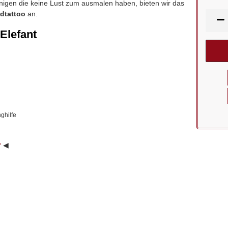
enigen die keine Lust zum ausmalen haben, bieten wir das
dtattoo
an.
 Elefant
ghilfe
r
◀