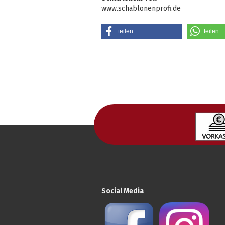
www.schablonenprofi.de
teilen
teilen
Social Media