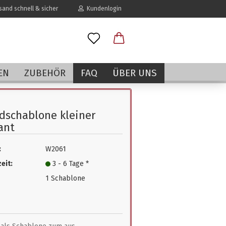
and schnell & sicher
Kundenlogin
l
EN
ZUBEHÖR
FAQ
ÜBER UNS
wort
dschablone kleiner
ant
:
W2061
erstellen
eit:
3 - 6 Tage *
rt vergessen?
1 Schablone