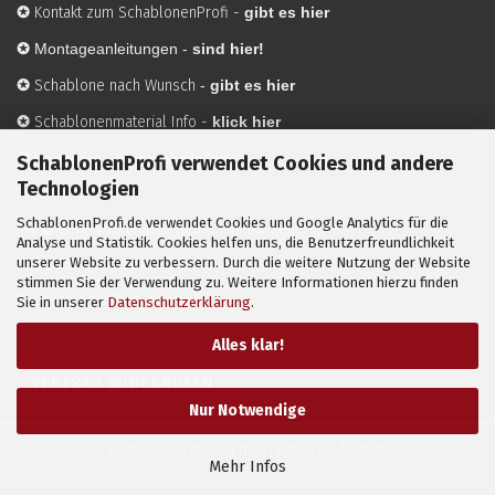
✪
Kontakt zum SchablonenProfi
-
gibt es hier
✪
Montageanleitungen -
sind hier!
✪
Schablone nach Wunsch
-
gibt es hier
✪
Schablonenmaterial Info
-
klick hier
✪
Hersteller
-
hier mehr Infos
SchablonenProfi verwendet Cookies und andere
Technologien
SchablonenProfi.de verwendet Cookies und Google Analytics für die
Mit ✪ gekennzeichnete Bilder sind KI-generierte
Analyse und Statistik. Cookies helfen uns, die Benutzerfreundlichkeit
unserer Website zu verbessern. Durch die weitere Nutzung der Website
Anwendungsbeispiele zur Visualisierung der Motive.
stimmen Sie der Verwendung zu. Weitere Informationen hierzu finden
© SchablonenProfi.de
2026
Sie in unserer
Datenschutzerklärung
.
Alles klar!
VERTRAG WIDERRUFEN
Nur Notwendige
Webshop erstellen
mit Gambio.de © 2026
Mehr Infos