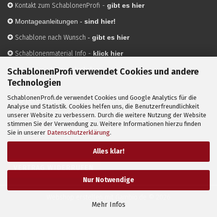
✪
Kontakt zum SchablonenProfi
-
gibt es hier
✪
Montageanleitungen -
sind hier!
✪
Schablone nach Wunsch
-
gibt es hier
✪
Schablonenmaterial Info
-
klick hier
✪
Hersteller
-
hier mehr Infos
SchablonenProfi verwendet Cookies und andere
Technologien
SchablonenProfi.de verwendet Cookies und Google Analytics für die
Mit ✪ gekennzeichnete Bilder sind KI-generierte
Analyse und Statistik. Cookies helfen uns, die Benutzerfreundlichkeit
unserer Website zu verbessern. Durch die weitere Nutzung der Website
Anwendungsbeispiele zur Visualisierung der Motive.
stimmen Sie der Verwendung zu. Weitere Informationen hierzu finden
© SchablonenProfi.de
2026
Sie in unserer
Datenschutzerklärung
.
Alles klar!
VERTRAG WIDERRUFEN
Nur Notwendige
Webshop erstellen
mit Gambio.de © 2026
Mehr Infos