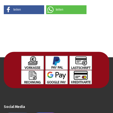
teilen
teilen
Social Media