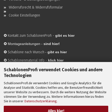
Widerrufsrecht & Widerrufsformular
Cookie Einstellungen
✪
Kontakt zum SchablonenProfi
-
gibt es hier
✪
Montageanleitungen -
sind hier!
✪
Schablone nach Wunsch
-
gibt es hier
✪
Schablonenmaterial Info
-
klick hier
✪
Hersteller
-
hier mehr Infos
SchablonenProfi verwendet Cookies und andere
Technologien
SchablonenProfi.de verwendet Cookies und Google Analytics für die
Mit ✪ gekennzeichnete Bilder sind KI-generierte
Analyse und Statistik. Cookies helfen uns, die Benutzerfreundlichkeit
unserer Website zu verbessern. Durch die weitere Nutzung der Website
Anwendungsbeispiele zur Visualisierung der Motive.
stimmen Sie der Verwendung zu. Weitere Informationen hierzu finden
© SchablonenProfi.de
2026
Sie in unserer
Datenschutzerklärung
.
Alles klar!