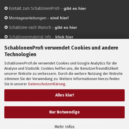
✪
Kontakt zum SchablonenProfi
-
gibt es hier
✪
Montageanleitungen -
sind hier!
✪
Schablone nach Wunsch
-
gibt es hier
✪
Schablonenmaterial Info
-
klick hier
✪
Hersteller
-
hier mehr Infos
SchablonenProfi verwendet Cookies und andere
Technologien
SchablonenProfi.de verwendet Cookies und Google Analytics für die
Mit ✪ gekennzeichnete Bilder sind KI-generierte
Analyse und Statistik. Cookies helfen uns, die Benutzerfreundlichkeit
unserer Website zu verbessern. Durch die weitere Nutzung der Website
Anwendungsbeispiele zur Visualisierung der Motive.
stimmen Sie der Verwendung zu. Weitere Informationen hierzu finden
© SchablonenProfi.de
2026
Sie in unserer
Datenschutzerklärung
.
Alles klar!
VERTRAG WIDERRUFEN
Nur Notwendige
Webshop erstellen
mit Gambio.de © 2026
Mehr Infos