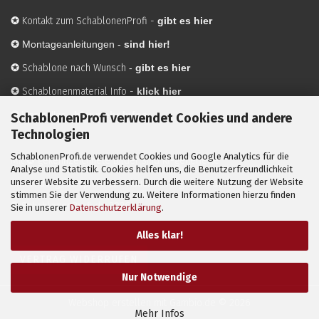
✪
Kontakt zum SchablonenProfi
-
gibt es hier
✪
Montageanleitungen -
sind hier!
✪
Schablone nach Wunsch
-
gibt es hier
✪
Schablonenmaterial Info
-
klick hier
✪
Hersteller
-
hier mehr Infos
SchablonenProfi verwendet Cookies und andere
Technologien
SchablonenProfi.de verwendet Cookies und Google Analytics für die
Mit ✪ gekennzeichnete Bilder sind KI-generierte
Analyse und Statistik. Cookies helfen uns, die Benutzerfreundlichkeit
unserer Website zu verbessern. Durch die weitere Nutzung der Website
Anwendungsbeispiele zur Visualisierung der Motive.
stimmen Sie der Verwendung zu. Weitere Informationen hierzu finden
© SchablonenProfi.de
2026
Sie in unserer
Datenschutzerklärung
.
Alles klar!
VERTRAG WIDERRUFEN
Nur Notwendige
Webshop erstellen
mit Gambio.de © 2026
Mehr Infos