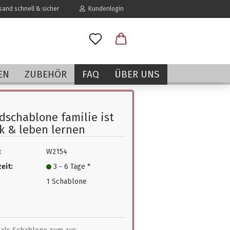
and schnell & sicher
Kundenlogin
l
EN
ZUBEHÖR
FAQ
ÜBER UNS
wort
schablone familie ist
k & leben lernen
:
W2154
erstellen
eit:
3 - 6 Tage *
rt vergessen?
1 Schablone