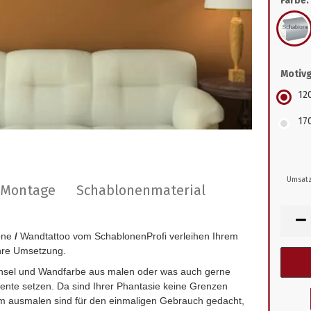
Farbe:
Motiv
12
17
Umsatz
r Montage
Schablonenmaterial
one
/
Wandtattoo vom SchablonenProfi verleihen Ihrem
hre Umsetzung.
insel und Wandfarbe aus malen oder was auch gerne
zente setzen. Da sind Ihrer Phantasie keine Grenzen
 ausmalen sind für den einmaligen Gebrauch gedacht,