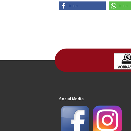
teilen
teilen
Social Media