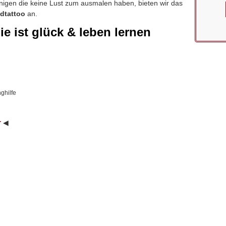
enigen die keine Lust zum ausmalen haben, bieten wir das
dtattoo
an.
lie ist glück & leben lernen
ghilfe
r
◀