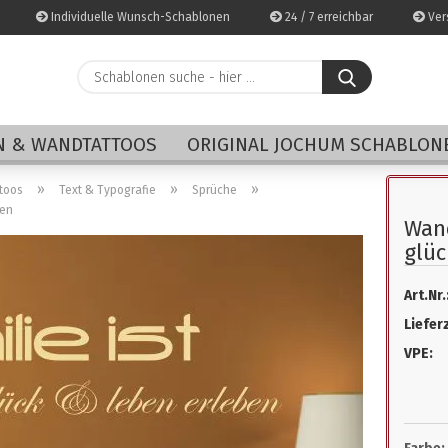
Individuelle Wunsch-Schablonen
24 / 7 erreichbar
Vers
Schablonen
suche
-
E-Mai
hier
 & WANDTATTOOS
ORIGINAL JOCHUM SCHABLON
...
Pass
»
»
»
toos
Text & Typografie
Sprüche
nen
Wand
glüc
Art.Nr.
Konto 
Lieferz
Passwo
VPE: