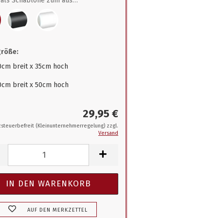
als Schablone zum ausmalen
größe:
0cm breit x 35cm hoch
0cm breit x 50cm hoch
29,95 €
steuerbefreit (Kleinunternehmerregelung) zzgl.
Versand
AUF DEN MERKZETTEL