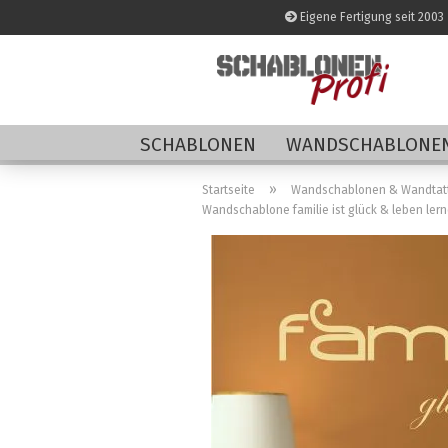
Eigene Fertigung seit 2003
SCHABLONEN
WANDSCHABLONEN
»
Startseite
Wandschablonen & Wandtat
Wandschablone familie ist glück & leben ler