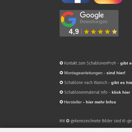
✪
Kontakt zum SchablonenProfi
-
gibt e
✪
Montageanleitungen -
sind hier!
✪
Schablone nach Wunsch
-
gibt es hie
✪
Schablonenmaterial Info
-
klick hier
✪
Hersteller
-
hier mehr Infos
Mit ✪ gekennzeichnete Bilder sind KI-g
Visualisierung der Motive.