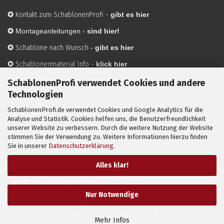
✪
Kontakt zum SchablonenProfi
-
gibt es hier
✪
Montageanleitungen -
sind hier!
✪
Schablone nach Wunsch
-
gibt es hier
✪
Schablonenmaterial Info
-
klick hier
✪
Hersteller
-
hier mehr Infos
SchablonenProfi verwendet Cookies und andere
Technologien
SchablonenProfi.de verwendet Cookies und Google Analytics für die
Mit ✪ gekennzeichnete Bilder sind KI-generierte
Analyse und Statistik. Cookies helfen uns, die Benutzerfreundlichkeit
unserer Website zu verbessern. Durch die weitere Nutzung der Website
Anwendungsbeispiele zur Visualisierung der Motive.
stimmen Sie der Verwendung zu. Weitere Informationen hierzu finden
© SchablonenProfi.de
2026
Sie in unserer
Datenschutzerklärung
.
Alles klar!
VERTRAG WIDERRUFEN
Nur Notwendige
Webshop erstellen
mit Gambio.de © 2026
Mehr Infos