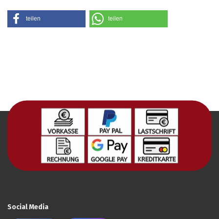
teilen
teilen
Social Media