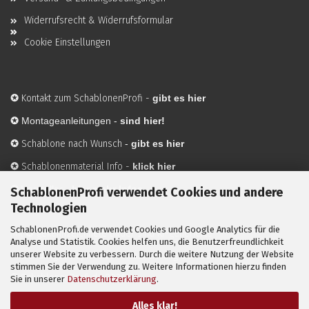
Widerrufsrecht & Widerrufsformular
Cookie Einstellungen
✪
Kontakt zum SchablonenProfi
-
gibt es hier
✪
Montageanleitungen -
sind hier!
✪
Schablone nach Wunsch
-
gibt es hier
✪
Schablonenmaterial Info
-
klick hier
✪
Hersteller
-
hier mehr Infos
SchablonenProfi verwendet Cookies und andere
Technologien
SchablonenProfi.de verwendet Cookies und Google Analytics für die
Mit ✪ gekennzeichnete Bilder sind KI-generierte
Analyse und Statistik. Cookies helfen uns, die Benutzerfreundlichkeit
unserer Website zu verbessern. Durch die weitere Nutzung der Website
Anwendungsbeispiele zur Visualisierung der Motive.
stimmen Sie der Verwendung zu. Weitere Informationen hierzu finden
© SchablonenProfi.de
2026
Sie in unserer
Datenschutzerklärung
.
Alles klar!