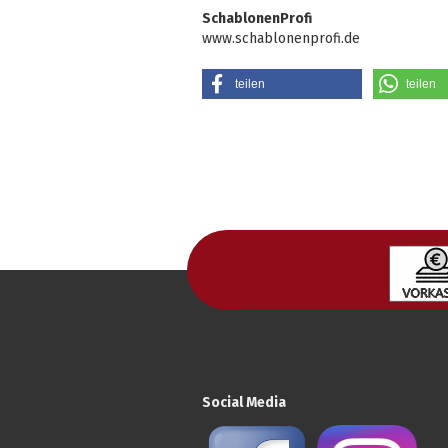
SchablonenProfi
www.schablonenprofi.de
teilen
teilen
Social Media