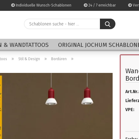
Individuelle Wunsch-Schablonen
24 / 7 erreichbar
Vers
Schablonen
suche
-
E-Mai
hier
 & WANDTATTOOS
ORIGINAL JOCHUM SCHABLON
...
Pass
»
»
»
toos
Stil & Design
Bordüren
Wand
Bord
Art.Nr.
Konto 
Lieferz
Passwo
VPE: