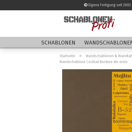
Eigene Fertigung seit 2003
SCHABLONEN
WANDSCHABLONEN
»
Startseite
Wandschablonen & Wandtat
Wandschablone Cocktail Bordüre die erste