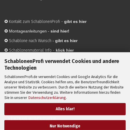
✪
Kontakt zum SchablonenProfi
-
gibt es hier
✪
Montageanleitungen -
sind hier!
✪
Schablone nach Wunsch
-
gibt es hier
✪
Schablonenmaterial Info
-
klick hier
✪
Hersteller
-
hier mehr Infos
SchablonenProfi verwendet Cookies und andere
Technologien
SchablonenProfi.de verwendet Cookies und Google Analytics für die
Mit ✪ gekennzeichnete Bilder sind KI-generierte
Analyse und Statistik. Cookies helfen uns, die Benutzerfreundlichkeit
unserer Website zu verbessern. Durch die weitere Nutzung der Website
Anwendungsbeispiele zur Visualisierung der Motive.
stimmen Sie der Verwendung zu. Weitere Informationen hierzu finden
© SchablonenProfi.de
2026
Sie in unserer
Datenschutzerklärung
.
Alles klar!
VERTRAG WIDERRUFEN
Nur Notwendige