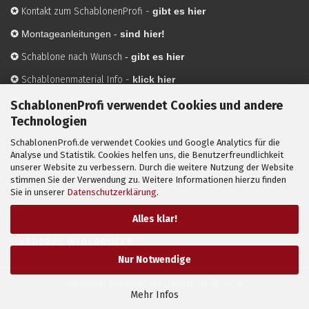
✪
Kontakt zum SchablonenProfi
-
gibt es hier
✪
Montageanleitungen -
sind hier!
✪
Schablone nach Wunsch
-
gibt es hier
✪
Schablonenmaterial Info
-
klick hier
✪
Hersteller
-
hier mehr Infos
SchablonenProfi verwendet Cookies und andere
Technologien
SchablonenProfi.de verwendet Cookies und Google Analytics für die
Mit ✪ gekennzeichnete Bilder sind KI-generierte
Analyse und Statistik. Cookies helfen uns, die Benutzerfreundlichkeit
unserer Website zu verbessern. Durch die weitere Nutzung der Website
Anwendungsbeispiele zur Visualisierung der Motive.
stimmen Sie der Verwendung zu. Weitere Informationen hierzu finden
© SchablonenProfi.de
2026
Sie in unserer
Datenschutzerklärung
.
Alles klar!
VERTRAG WIDERRUFEN
Nur Notwendige
Webshop erstellen
mit Gambio.de © 2026
Mehr Infos