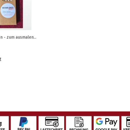
en - zum ausmalen...
€