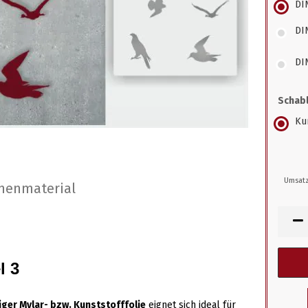
DI
DI
DI
Schabl
Kun
Umsatz
nenmaterial
l 3
ger Mylar- bzw. Kunststofffolie
eignet sich ideal für