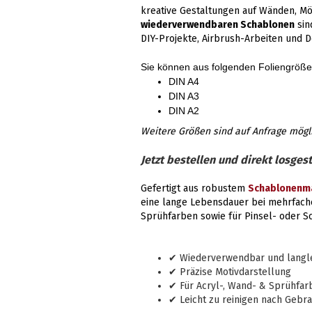
kreative Gestaltungen auf Wänden, Möb
wiederverwendbaren Schablonen
sin
DIY-Projekte, Airbrush-Arbeiten und D
Sie können aus folgenden Foliengröß
DIN A4
DIN A3
DIN A2
Weitere Größen sind auf Anfrage mögl
Jetzt bestellen und direkt losgest
Gefertigt aus robustem
Schablonenma
eine lange Lebensdauer bei mehrfach
Sprühfarben sowie für Pinsel- oder 
✔ Wiederverwendbar und langleb
✔ Präzise Motivdarstellung
✔ Für Acryl-, Wand- & Sprühfar
✔ Leicht zu reinigen nach Gebr