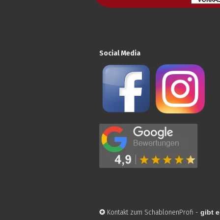
Social Media
✪
Kontakt zum SchablonenProfi
-
gibt e