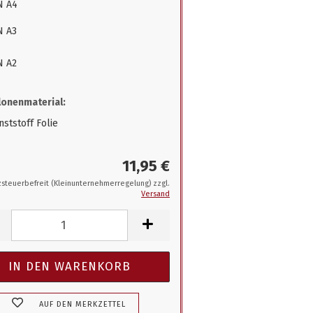
N A4
N A3
N A2
onenmaterial:
ststoff Folie
11,95 €
steuerbefreit (Kleinunternehmerregelung) zzgl.
Versand
AUF DEN MERKZETTEL