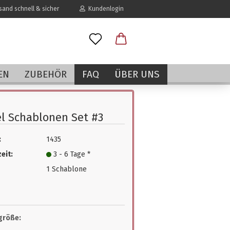
and schnell & sicher
Kundenlogin
l
EN
ZUBEHÖR
FAQ
ÜBER UNS
wort
l Schablonen Set #3
:
1435
erstellen
eit:
3 - 6 Tage *
rt vergessen?
1 Schablone
größe: