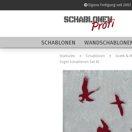
Eigene Fertigung seit 2003
SCHABLONEN
WANDSCHABLONEN
»
»
Startseite
Schablonen
Grafik & 
Vögel Schablonen Set #3