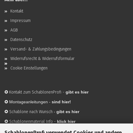
Kontakt
Impressum
AGB
Datenschutz
Versand- & Zahlungsbedingungen
Widerrufsrecht & Widerrufsformular
Cookie Einstellungen
✪
Kontakt zum SchablonenProfi
-
gibt es hier
✪
Montageanleitungen -
sind hier!
✪
Schablone nach Wunsch
-
gibt es hier
✪
Schablonenmaterial Info
-
klick hier
✪
Hersteller
-
hier mehr Infos
SchablonenProfi verwendet Cookies und andere