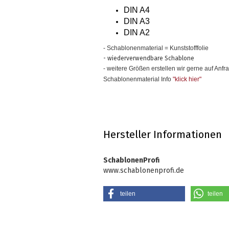
DIN A4
DIN A3
DIN A2
- Schablonenmaterial = Kunststofffolie
- wiederverwendbare Schablone
- weitere Größen erstellen wir gerne auf Anfr
Schablonenmaterial Info
"klick hier
"
Hersteller Informationen
SchablonenProfi
www.schablonenprofi.de
teilen
teilen