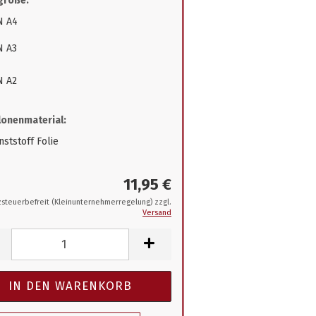
größe:
N A4
N A3
N A2
onenmaterial:
ststoff Folie
11,95 €
steuerbefreit (Kleinunternehmerregelung) zzgl.
Versand