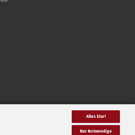
mular
Alles klar!
r
Nur Notwendige