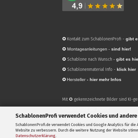
✪
Kontakt zum SchablonenProfi
-
gibt e
✪
Montageanleitungen -
sind hier!
✪
Schablone nach Wunsch
-
gibt es hie
✪
Schablonenmaterial Info
-
klick hier
✪
Hersteller
-
hier mehr Infos
Mit ✪ gekennzeichnete Bilder sind KI-g
Visualisierung der Motive.
SchablonenProfi verwendet Cookies und andere
© SchablonenProfi.de
2026
SchablonenProfi.de verwendet Cookies und Google Analytics für die A
Website zu verbessern. Durch die weitere Nutzung der Website stimm
Datenschutzerklärung
.