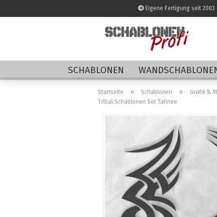
Eigene Fertigung seit 2003
SCHABLONEN
WANDSCHABLONEN
»
»
Startseite
Schablonen
Grafik & 
Tribal Schablonen Set Tahnee