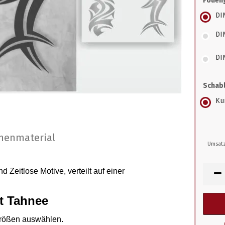
Folien
DI
DI
DI
Schabl
Kun
nenmaterial
Umsatz
 Zeitlose Motive, verteilt auf einer
t Tahnee
größen auswählen.