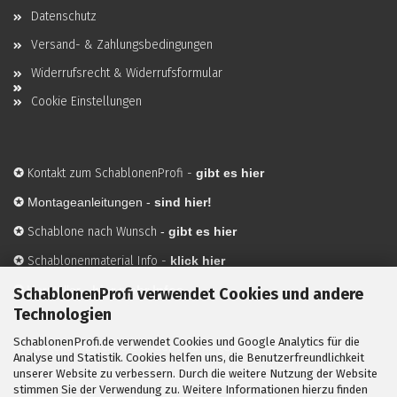
Datenschutz
Versand- & Zahlungsbedingungen
Widerrufsrecht & Widerrufsformular
Cookie Einstellungen
✪
Kontakt zum SchablonenProfi
-
gibt es hier
✪
Montageanleitungen -
sind hier!
✪
Schablone nach Wunsch
-
gibt es hier
✪
Schablonenmaterial Info
-
klick hier
✪
Hersteller
-
hier mehr Infos
SchablonenProfi verwendet Cookies und andere
Technologien
SchablonenProfi.de verwendet Cookies und Google Analytics für die
Mit ✪ gekennzeichnete Bilder sind KI-generierte
Analyse und Statistik. Cookies helfen uns, die Benutzerfreundlichkeit
unserer Website zu verbessern. Durch die weitere Nutzung der Website
Anwendungsbeispiele zur Visualisierung der Motive.
stimmen Sie der Verwendung zu. Weitere Informationen hierzu finden